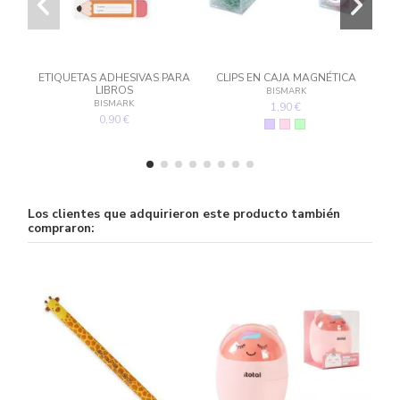
ETIQUETAS ADHESIVAS PARA
CLIPS EN CAJA MAGNÉTICA
OR
LIBROS
BISMARK
BISMARK
1,90 €
0,90 €
Los clientes que adquirieron este producto también
compraron: